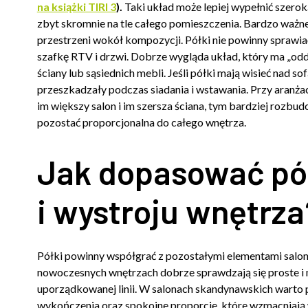
na książki TIRI 3
).
Taki układ może lepiej wypełnić szeroką
zbyt skromnie na tle całego pomieszczenia. Bardzo ważne
przestrzeni wokół kompozycji. Półki nie powinny sprawiać
szafkę RTV i drzwi. Dobrze wygląda układ, który ma „oddec
ściany lub sąsiednich mebli. Jeśli półki mają wisieć nad 
przeszkadzały podczas siadania i wstawania. Przy aranża
im większy salon i im szersza ściana, tym bardziej rozb
pozostać proporcjonalna do całego wnętrza.
Jak dopasować pół
i wystroju wnętrza
Półki powinny współgrać z pozostałymi elementami salon
nowoczesnych wnętrzach dobrze sprawdzają się proste i mi
uporządkowanej linii. W salonach skandynawskich warto po
wykończenia oraz spokojne proporcje, które wzmacniają 