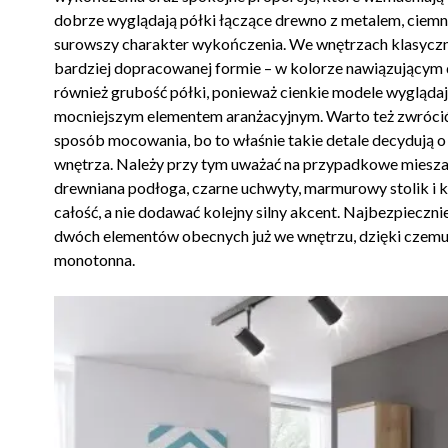
dobrze wyglądają półki łączące drewno z metalem, ciemnie
surowszy charakter wykończenia. We wnętrzach klasycznyc
bardziej dopracowanej formie – w kolorze nawiązującym d
również grubość półki, ponieważ cienkie modele wyglądają
mocniejszym elementem aranżacyjnym. Warto też zwrócić 
sposób mocowania, bo to właśnie takie detale decydują o
wnętrza. Należy przy tym uważać na przypadkowe mieszanie
drewniana podłoga, czarne uchwyty, marmurowy stolik i 
całość, a nie dodawać kolejny silny akcent. Najbezpieczn
dwóch elementów obecnych już we wnętrzu, dzięki czemu ar
monotonna.