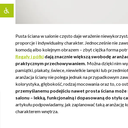
Pusta ściana w salonie często daje wrażenie niewykorzyst
proporcje i indywidualny charakter. Jednocześnie nie z
komodą albo kolejnym obrazem – zbyt ciężka forma potra
Regały i półki
dają znacznie większą swobodę aranżacy
praktycznym przechowywaniem.
Można dzięki nim wye
pamiątki, plakaty, świece, niewielkie lampki lub przedmi
aranżacja ściany nie polega jednak na przypadkowym zawies
kolorystyka, głębokość, rodzaj mocowania oraz to, co osta
przemyślanemu podejściu nawet prosta ściana może st
salonu – lekką, funkcjonalną i dopasowaną do stylu c
artykułu podpowiadamy, jak zaplanować taką aranżację kr
charakterem wnętrza.