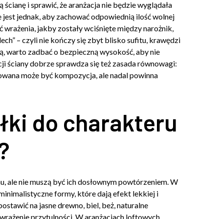
 ścianę i sprawić, że aranżacja nie będzie wyglądała
 jest jednak, aby zachować odpowiednią ilość wolnej
 wrażenia, jakby zostały wciśnięte między narożnik,
h” – czyli nie kończy się zbyt blisko sufitu, krawędzi
sofą, warto zadbać o bezpieczną wysokość, aby nie
cji ściany dobrze sprawdza się też zasada równowagi:
udowana może być kompozycja, ale nadal powinna
ki do charakteru
?
u, ale nie muszą być ich dosłownym powtórzeniem. W
nimalistyczne formy, które dają efekt lekkiej i
stawić na jasne drewno, biel, beż, naturalne
wrażenie przytulności. W aranżacjach loftowych