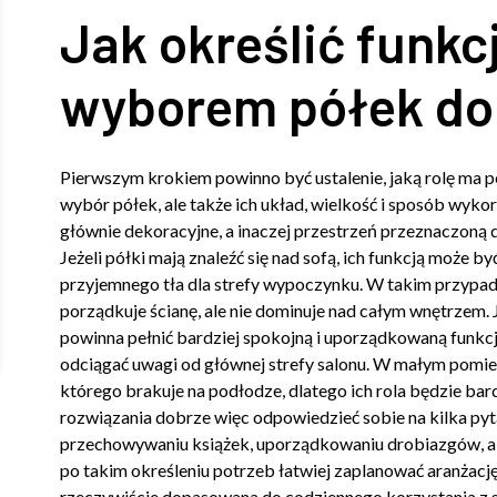
Jak określić funkc
wyborem półek do
Pierwszym krokiem powinno być ustalenie, jaką rolę ma pe
wybór półek, ale także ich układ, wielkość i sposób wykorz
głównie dekoracyjne, a inaczej przestrzeń przeznaczoną
Jeżeli półki mają znaleźć się nad sofą, ich funkcją może b
przyjemnego tła dla strefy wypoczynku. W takim przypadk
porządkuje ścianę, ale nie dominuje nad całym wnętrzem. Je
powinna pełnić bardziej spokojną i uporządkowaną funkcj
odciągać uwagi od głównej strefy salonu. W małym pomie
którego brakuje na podłodze, dlatego ich rola będzie b
rozwiązania dobrze więc odpowiedzieć sobie na kilka pyta
przechowywaniu książek, uporządkowaniu drobiazgów, a m
po takim określeniu potrzeb łatwiej zaplanować aranżację,
rzeczywiście dopasowana do codziennego korzystania z s