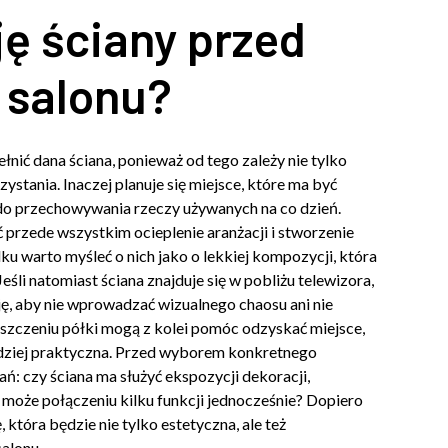
ję ściany przed
 salonu?
łnić dana ściana, ponieważ od tego zależy nie tylko
ystania. Inaczej planuje się miejsce, które ma być
 do przechowywania rzeczy używanych na co dzień.
yć przede wszystkim ocieplenie aranżacji i stworzenie
u warto myśleć o nich jako o lekkiej kompozycji, która
śli natomiast ściana znajduje się w pobliżu telewizora,
ę, aby nie wprowadzać wizualnego chaosu ani nie
szczeniu półki mogą z kolei pomóc odzyskać miejsce,
ardziej praktyczna. Przed wyborem konkretnego
ń: czy ściana ma służyć ekspozycji dekoracji,
oże połączeniu kilku funkcji jednocześnie? Dopiero
 która będzie nie tylko estetyczna, ale też
alonu.