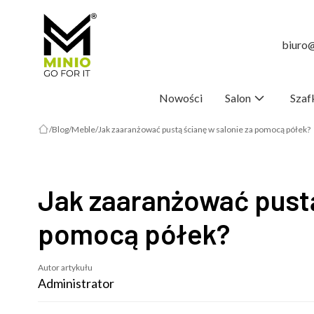
biuro@
Nowości
Salon
Szaf
Blog
Meble
Jak zaaranżować pustą ścianę w salonie za pomocą półek?
Jak zaaranżować pustą
pomocą półek?
Autor artykułu
Administrator