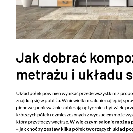
Jak dobrać kompoz
metrażu i układu 
Układ półek powinien wynikać przede wszystkim z proporc
znajdują się w pobliżu. W niewielkim salonie najlepiej sp
pionowe, ponieważ nie zabierają optycznie zbyt wiele pr
krótszych półek rozmieszczonych z wyczuciem może wygląd
która przytłoczy wnętrze.
W większym salonie można p
– jak choćby zestaw kilku półek tworzących układ p